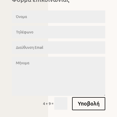
Υποβολή
=
4 + 9