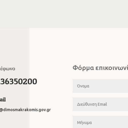
Φόρμα επικοινων
λέφωνο
236350200
il
o@dimosmakrakomis.gov.gr