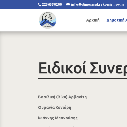
2236350200
info@dimosmakrakomis.gov.gr
Αρχική
Δημοτική 
Ειδικοί Συνε
Βασιλική (Βίκυ) Αρβανίτη
Ουρανία Κονιάρη
Ιωάννης Μπανούσης