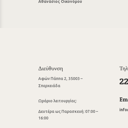
Αθανάσιος Οικονόμου
Διεύθυνση
Τη
2
Αφών Πάππα 2, 35003 –
Σπερχειάδα
Ema
Ωράριο λειτουργίας:
inf
Δευτέρα ως Παρασκευή: 07:00 –
16:00