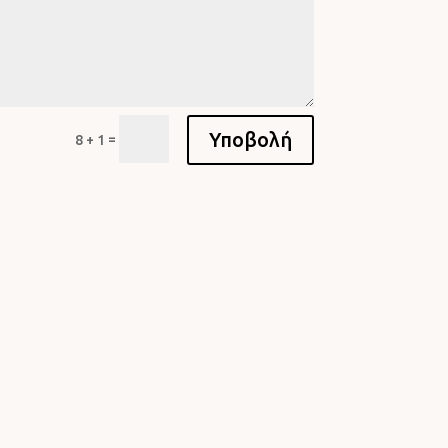
Υποβολή
=
8 + 1