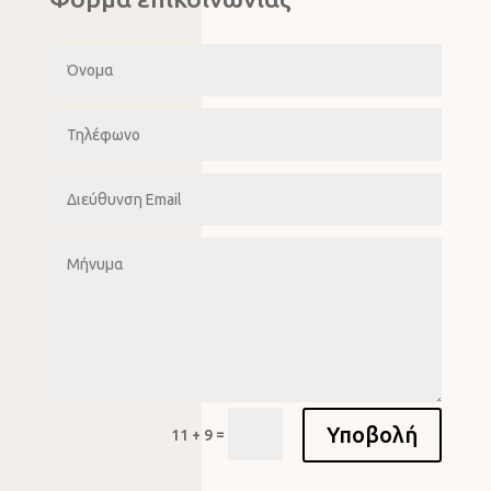
Υποβολή
=
11 + 9