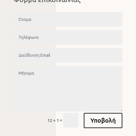
Υποβολή
=
12 + 1