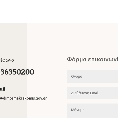
Φόρμα επικοινων
λέφωνο
236350200
il
o@dimosmakrakomis.gov.gr