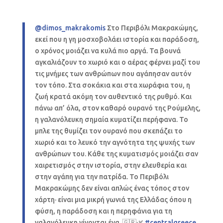
@dimos_makrakomis
Στο Περιβόλι Μακρακώμης,
εκεί που η γη μοσχοβολάει ιστορία και παράδοση,
ο χρόνος μοιάζει να κυλά πιο αργά. Τα βουνά
αγκαλιάζουν το χωριό και ο αέρας φέρνει μαζί του
τις μνήμες των ανθρώπων που αγάπησαν αυτόν
τον τόπο. Στα σοκάκια και στα χωράφια του, η
ζωή κρατά ακόμη τον αυθεντικό της ρυθμό. Και
πάνω απ’ όλα, στον καθαρό ουρανό της Ρούμελης,
η γαλανόλευκη σημαία κυματίζει περήφανα. Το
μπλε της θυμίζει τον ουρανό που σκεπάζει το
χωριό και το λευκό την αγνότητα της ψυχής των
ανθρώπων του. Κάθε της κυματισμός μοιάζει σαν
χαιρετισμός στην ιστορία, στην ελευθερία και
στην αγάπη για την πατρίδα. Το Περιβόλι
Μακρακώμης δεν είναι απλώς ένας τόπος στον
χάρτη· είναι μια μικρή γωνιά της Ελλάδας όπου η
φύση, η παράδοση και η περηφάνια για τη
γαλανόλευκη γίνονται ένα. 🇬🇷🌿
#centralgreece