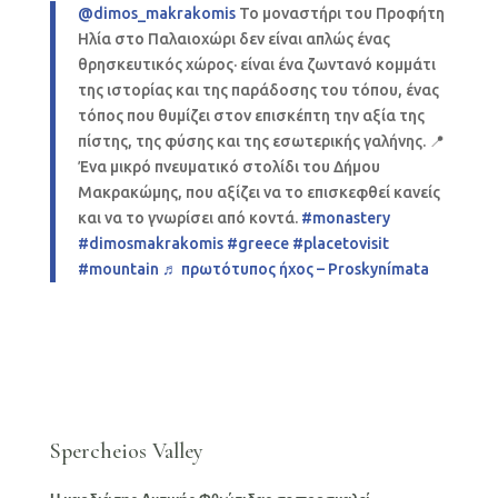
@dimos_makrakomis
Το μοναστήρι του Προφήτη
Ηλία στο Παλαιοχώρι δεν είναι απλώς ένας
θρησκευτικός χώρος· είναι ένα ζωντανό κομμάτι
της ιστορίας και της παράδοσης του τόπου, ένας
τόπος που θυμίζει στον επισκέπτη την αξία της
πίστης, της φύσης και της εσωτερικής γαλήνης. 📍
Ένα μικρό πνευματικό στολίδι του Δήμου
Μακρακώμης, που αξίζει να το επισκεφθεί κανείς
και να το γνωρίσει από κοντά.
#monastery
#dimosmakrakomis
#greece
#placetovisit
#mountain
♬ πρωτότυπος ήχος – Proskynímata
Spercheios Valley