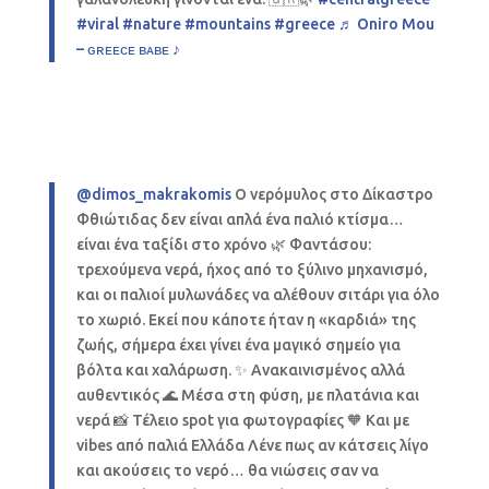
#viral
#nature
#mountains
#greece
♬ Oniro Mou
– ɢʀᴇᴇᴄᴇ ʙᴀʙᴇ ♪
@dimos_makrakomis
Ο νερόμυλος στο Δίκαστρο
Φθιώτιδας δεν είναι απλά ένα παλιό κτίσμα…
είναι ένα ταξίδι στο χρόνο 🌿 Φαντάσου:
τρεχούμενα νερά, ήχος από το ξύλινο μηχανισμό,
και οι παλιοί μυλωνάδες να αλέθουν σιτάρι για όλο
το χωριό. Εκεί που κάποτε ήταν η «καρδιά» της
ζωής, σήμερα έχει γίνει ένα μαγικό σημείο για
βόλτα και χαλάρωση. ✨ Ανακαινισμένος αλλά
αυθεντικός 🌊 Μέσα στη φύση, με πλατάνια και
νερά 📸 Τέλειο spot για φωτογραφίες 🧡 Και με
vibes από παλιά Ελλάδα Λένε πως αν κάτσεις λίγο
και ακούσεις το νερό… θα νιώσεις σαν να