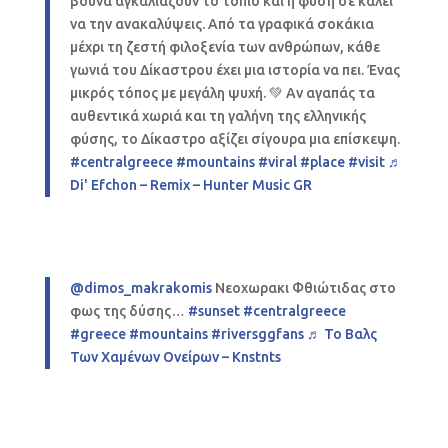
βουνά αγκαλιάζουν το τοπίο και η φύση σε καλεί
να την ανακαλύψεις. Από τα γραφικά σοκάκια
μέχρι τη ζεστή φιλοξενία των ανθρώπων, κάθε
γωνιά του Δίκαστρου έχει μια ιστορία να πει. Ένας
μικρός τόπος με μεγάλη ψυχή. 💚 Αν αγαπάς τα
αυθεντικά χωριά και τη γαλήνη της ελληνικής
φύσης, το Δίκαστρο αξίζει σίγουρα μια επίσκεψη.
#centralgreece
#mountains
#viral
#place
#visit
♬
Di' Efchon – Remix – Hunter Music GR
@dimos_makrakomis
Νεοχωρακι Φθιώτιδας στο
φως της δύσης…
#sunset
#centralgreece
#greece
#mountains
#riversggfans
♬ Το Βαλς
Των Χαμένων Ονείρων – Knstnts