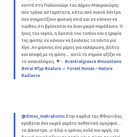
κοντά στο Παλαιοχώρι του Δήμου Μακρακώμης
που τρέχει ασταμάτητα, κάτω από πυκνά δέντρα
που σχηματίζουν φυσική σκιά και σε κάνουν να
νιώθεις ότι βρίσκεσαι σε έναν μικρό παράδεισο. Ο
ήχος του νερού, η δροσιά του τοπίου και η ηρεμία
της φύσης σε κάνουν να ξεχάσεις τα πάντα για
λίγο. Αν ψάχνεις ένα μέρος για χαλάρωση, βόλτα
και επαφή με τη φύση… αυτό το σημείο αξίζει να
το ανακαλύψεις. 🌳✨
#centralgreece
#mountains
#viral
#fyp
#nature
♬ Forest Noises – Nature
Radiance
@dimos_makrakomis
Στην καρδιά της Φθιώτιδας
κρύβεται ένα χωριό γεμάτο αυθεντική ομορφιά…
το Δίκαστρο. 🌿 Εδώ ο χρόνος κυλά πιο αργά, τα