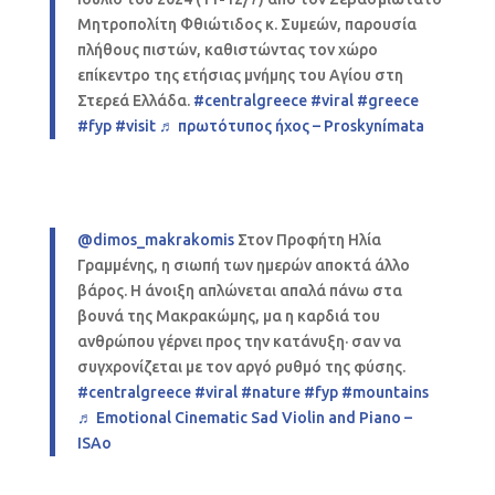
Μητροπολίτη Φθιώτιδος κ. Συμεών, παρουσία
πλήθους πιστών, καθιστώντας τον χώρο
επίκεντρο της ετήσιας μνήμης του Αγίου στη
Στερεά Ελλάδα.
#centralgreece
#viral
#greece
#fyp
#visit
♬ πρωτότυπος ήχος – Proskynímata
@dimos_makrakomis
Στον Προφήτη Ηλία
Γραμμένης, η σιωπή των ημερών αποκτά άλλο
βάρος. Η άνοιξη απλώνεται απαλά πάνω στα
βουνά της Μακρακώμης, μα η καρδιά του
ανθρώπου γέρνει προς την κατάνυξη· σαν να
συγχρονίζεται με τον αργό ρυθμό της φύσης.
#centralgreece
#viral
#nature
#fyp
#mountains
♬ Emotional Cinematic Sad Violin and Piano –
ISAo