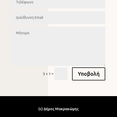
Υποβολή
=
3 + 1
(c) Δήμος Μακρακώμης