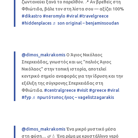
ζωντανεύει ξανά το παρελθόν. 📍 Αν βρεθείς στη
Φθιώτιδα, βάλε τον στη λίστα σου — αξίζει 100%
#dikastro
#neromylo
#viral
#travelgreece
#hiddenplaces
♬ son original – benjaminsoudan
@dimos_makrakomis
Ο Άγιος Νικόλαος
Σπερχειάδας, γνωστός και ως "παλιός Άγιος
Νικόλαος" στην τοπική ιστορία, αποτελεί
κεντρικό σημείο αναφοράς για την ίδρυση και την
εξέλιξη της σύγχρονης Σπερχειάδας στη
Φθιώτιδα.
#centralgreece
#visit
#greece
#viral
#fyp
♬ πρωτότυπος ήχος – vagelistzagarakis
@dimos_makrakomis
Ένα μικρό μυστικό μέσα
στη φύση… 🌿💧 Ένα ρέμα με κρυστάλλινο νερό