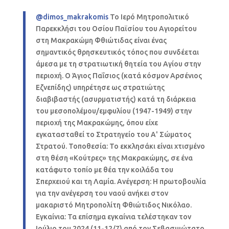
@dimos_makrakomis
Το Ιερό Μητροπολιτικό
Παρεκκλήσι του Οσίου Παϊσίου του Αγιορείτου
στη Μακρακώμη Φθιώτιδας είναι ένας
σημαντικός θρησκευτικός τόπος που συνδέεται
άμεσα με τη στρατιωτική θητεία του Αγίου στην
περιοχή. Ο Άγιος Παΐσιος (κατά κόσμον Αρσένιος
Εζνεπίδης) υπηρέτησε ως στρατιώτης
διαβιβαστής (ασυρματιστής) κατά τη διάρκεια
του μεσοπολέμου/εμφυλίου (1947-1949) στην
περιοχή της Μακρακώμης, όπου είχε
εγκατασταθεί το Στρατηγείο του Α' Σώματος
Στρατού. Τοποθεσία: Το εκκλησάκι είναι χτισμένο
στη θέση «Κούτρες» της Μακρακώμης, σε ένα
κατάφυτο τοπίο με θέα την κοιλάδα του
Σπερχειού και τη Λαμία. Ανέγερση: Η πρωτοβουλία
για την ανέγερση του ναού ανήκει στον
μακαριστό Μητροπολίτη Φθιώτιδος Νικόλαο.
Εγκαίνια: Τα επίσημα εγκαίνια τελέστηκαν τον
Ιούλιο του 2024 (11-12/7) από τον Σεβασμιώτατο