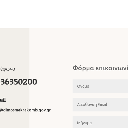
Φόρμα επικοινων
λέφωνο
236350200
il
o@dimosmakrakomis.gov.gr