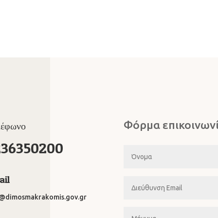
Φόρμα επικοινων
λέφωνο
236350200
il
o@dimosmakrakomis.gov.gr