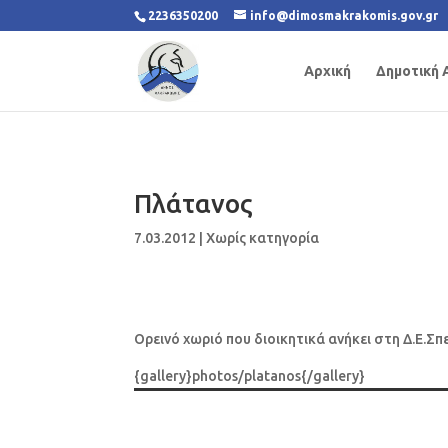
2236350200
info@dimosmakrakomis.gov.gr
Αρχική
Δημοτική 
Πλάτανος
7.03.2012
|
Χωρίς κατηγορία
Ορεινό χωριό που διοικητικά ανήκει στη Δ.Ε.
{gallery}photos/platanos{/gallery}