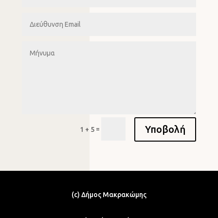
Υποβολή
=
1 + 5
(c) Δήμος Μακρακώμης