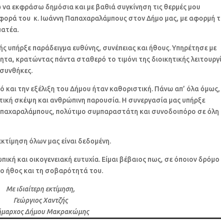
να εκφράσω δημόσια και με βαθιά συγκίνηση τις θερμές μου
οσφορά του κ. Ιωάννη Παπαχαραλάμπους στον Δήμο μας, με αφορμή 
ματέα.
ς υπήρξε παράδειγμα ευθύνης, συνέπειας και ήθους. Υπηρέτησε με
ητα, κρατώντας πάντα σταθερό το τιμόνι της διοικητικής λειτουργ
 συνθήκες.
 και την εξέλιξη του Δήμου ήταν καθοριστική. Πάνω απ’ όλα όμως,
τική σκέψη και ανθρώπινη παρουσία. Η συνεργασία μας υπήρξε
απαχαραλάμπους, πολύτιμο συμπαραστάτη και συνοδοιπόρο σε όλη
κτίμηση όλων μας είναι δεδομένη.
πική και οικογενειακή ευτυχία. Είμαι βέβαιος πως, σε όποιον δρόμο 
 το ήθος και τη σοβαρότητά του.
Με ιδιαίτερη εκτίμηση,
Γεώργιος Χαντζής
ήμαρχος Δήμου Μακρακώμης