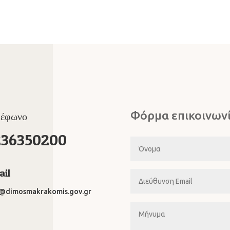
Φόρμα επικοινων
λέφωνο
236350200
il
o@dimosmakrakomis.gov.gr