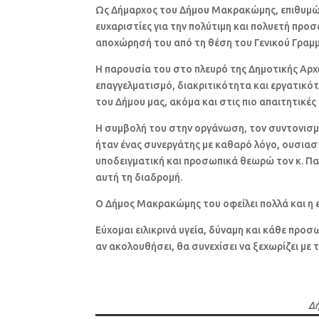
Ως Δήμαρχος του Δήμου Μακρακώμης, επιθυμώ 
ευχαριστίες για την πολύτιμη και πολυετή πρ
αποχώρησή του από τη θέση του Γενικού Γραμ
Η παρουσία του στο πλευρό της Δημοτικής Αρχή
επαγγελματισμό, διακριτικότητα και εργατικότ
του Δήμου μας, ακόμα και στις πιο απαιτητικές
Η συμβολή του στην οργάνωση, τον συντονισμό
ήταν ένας συνεργάτης με καθαρό λόγο, ουσιασ
υποδειγματική και προσωπικά θεωρώ τον κ. Π
αυτή τη διαδρομή.
Ο Δήμος Μακρακώμης του οφείλει πολλά και η ε
Εύχομαι ειλικρινά υγεία, δύναμη και κάθε προσω
αν ακολουθήσει, θα συνεχίσει να ξεχωρίζει με
Δ