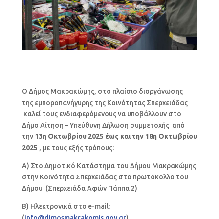
Ο Δήμος Μακρακώμης, στο πλαίσιο διοργάνωσης
της εμποροπανήγυρης της Κοινότητας Σπερχειάδας
καλεί τους ενδιαφερόμενους να υποβάλλουν στο
Δήμο Αίτηση – Υπεύθυνη Δήλωση συμμετοχής από
την
13η Οκτωβρίου 2025 έως και την 18η Οκτωβρίου
2025
, με τους εξής τρόπους:
Α) Στο Δημοτικό Κατάστημα του Δήμου Μακρακώμης
στην Κοινότητα Σπερχειάδας στο πρωτόκολλο του
Δήμου (Σπερχειάδα Αφών Πάππα 2)
Β) Ηλεκτρονικά στo e-mail:
(
info@dimosmakrakomis.gov.gr
)