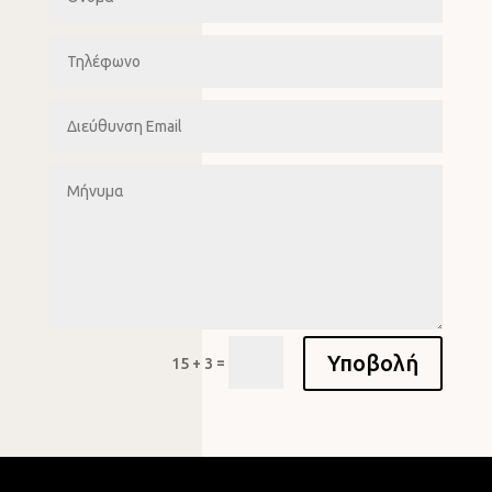
Υποβολή
=
15 + 3