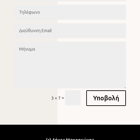
Υποβολή
=
3 + 7
(c) Δήμος Μακρακώμης