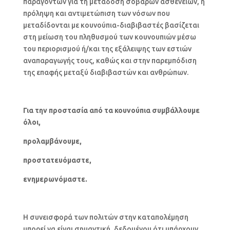
παραγόντων για τη μετάδοση σοβαρών ασθενειών, η
πρόληψη και αντιμετώπιση των νόσων που
μεταδίδονται με κουνούπια-διαβιβαστές βασίζεται
στη μείωση του πληθυσμού των κουνουπιών μέσω
του περιορισμού ή/και της εξάλειψης των εστιών
αναπαραγωγής τους, καθώς και στην παρεμπόδιση
της επαφής μεταξύ διαβιβαστών και ανθρώπων.
Για την προστασία από τα κουνούπια συμβάλλουμε
όλοι,
προλαμβάνουμε,
προστατευόμαστε,
ενημερωνόμαστε.
Η συνεισφορά των πολιτών στην καταπολέμηση
μπορεί να είναι σημαντική, δεδομένου ότι υπάρχουν