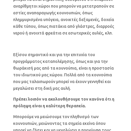
αναρίθμητοι χώροι που μπορούν να μετατραπούν σε
εστίες αναπαραγωγής κουνουπιών, όπως
πλημμυρισμένα υπόγεια, ανοικτές δεξαμενές, δοχεία
κάθε τύπου, όπως πιατάκια από γλάστρες, διαρροές
νερού ή ανοιχτά φρεάτια σε εσωτερικές αυλές, κλπ.
Εξίσου σημαντικό και για την επιτυχία του
προγράμματος καταπολέμησης, όπως και για την
θωράκισή μας από τα κουνούπια, είναι η προστασία
του ιδιωτικού μας χώρου. Πολλά από τα κουνούπια
που μας ταλαιπωρούν μπορεί να έχουν γεννηθεί και
μεγαλώσει στη δική μας αυλή.
Πρέ
π
ει
λοι
π
όν
να
ακολουθήσουμε
τον
κανόνα
ότι
η
π
ρόληψη
είναι
η
καλύτερη
θερα
π
εία
.
Μπορούμε να μειώσουμε τον πληθυσμό των
κουνουπιών, μειώνοντας τα σημεία εκείνα όπου
μπορεί να ζήσει και να μεγαλώσει η προνύμφη τους.