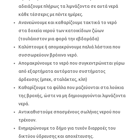
αδειάζουμε πλήρως τα λιμνάζοντα σε αυτά νερά
κάθε τέσσερις με πέντε ημέρες.
Ανανεώνουμε και καθαρίζουμε τακτικά το νερό
στα δοχεία νερού των κατοικίδιων ζώων
(τουλάχιστον μια φορά την εβδομάδα)
Καλύπτουμε ή απομακρύνουμε παλιά λάστιχα που
συσσωρεύουν βρόχινο νερό.
Απομακρύνουμε το νερό που συγκεντρώνεται γύρω
από εξαρτήματα αυτόματου συστήματος
άρδευσης (μπεκ, σταλάκτες, κλπ)
Καθαρίζουμε τα φύλλα που μαζεύονται στα λούκια
της βροχής, ώστε να μη δημιουργούνται λιμνάζοντα
νερά.
Αντικαθιστούμε σπασμένους σωλήνες νερού που
τρέχουν.
Ενημερώνουμε το δήμο για τυχόν διαρροές του
δικτύου ύδρευσης και αποχέτευσης.