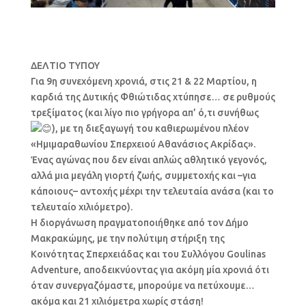
ΔΕΛΤΙΟ ΤΥΠΟΥ
Για 9η συνεχόμενη χρονιά, στις 21 & 22 Μαρτίου, η
καρδιά της Δυτικής Φθιώτιδας χτύπησε… σε ρυθμούς
τρεξίματος (και λίγο πιο γρήγορα απ’ ό,τι συνήθως
), με τη διεξαγωγή του καθιερωμένου πλέον
«Ημιμαραθωνίου Σπερχειού Αθανάσιος Ακρίδας».
Ένας αγώνας που δεν είναι απλώς αθλητικό γεγονός,
αλλά μια μεγάλη γιορτή ζωής, συμμετοχής και –για
κάποιους– αντοχής μέχρι την τελευταία ανάσα (και το
τελευταίο χιλιόμετρο).
Η διοργάνωση πραγματοποιήθηκε από τον Δήμο
Μακρακώμης, με την πολύτιμη στήριξη της
Κοινότητας Σπερχειάδας και του Συλλόγου Goulinas
Adventure, αποδεικνύοντας για ακόμη μία χρονιά ότι
όταν συνεργαζόμαστε, μπορούμε να πετύχουμε…
ακόμα και 21 χιλιόμετρα χωρίς στάση!