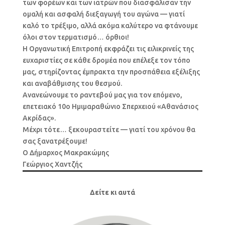
των φορέων και των ιατρών που διασφάλισαν την
ομαλή και ασφαλή διεξαγωγή του αγώνα — γιατί
καλό το τρέξιμο, αλλά ακόμα καλύτερο να φτάνουμε
όλοι στον τερματισμό… όρθιοι!
Η Οργανωτική Επιτροπή εκφράζει τις ειλικρινείς της
ευχαριστίες σε κάθε δρομέα που επέλεξε τον τόπο
μας, στηρίζοντας έμπρακτα την προσπάθεια εξέλιξης
και αναβάθμισης του θεσμού.
Ανανεώνουμε το ραντεβού μας για τον επόμενο,
επετειακό 10ο Ημιμαραθώνιο Σπερχειού «Αθανάσιος
Ακρίδας».
Μέχρι τότε… ξεκουραστείτε — γιατί του χρόνου θα
σας ξανατρέξουμε!
Ο Δήμαρχος Μακρακώμης
Γεώργιος Χαντζής
Δείτε κι αυτά