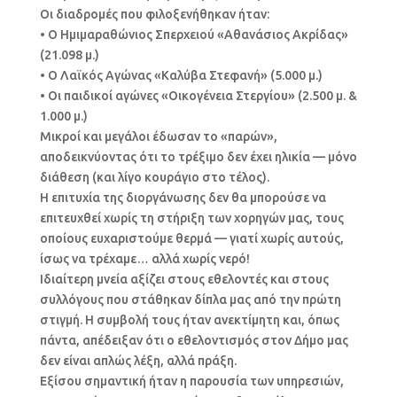
Οι διαδρομές που φιλοξενήθηκαν ήταν:
• Ο Ημιμαραθώνιος Σπερχειού «Αθανάσιος Ακρίδας»
(21.098 μ.)
• Ο Λαϊκός Αγώνας «Καλύβα Στεφανή» (5.000 μ.)
• Οι παιδικοί αγώνες «Οικογένεια Στεργίου» (2.500 μ. &
1.000 μ.)
Μικροί και μεγάλοι έδωσαν το «παρών»,
αποδεικνύοντας ότι το τρέξιμο δεν έχει ηλικία — μόνο
διάθεση (και λίγο κουράγιο στο τέλος).
Η επιτυχία της διοργάνωσης δεν θα μπορούσε να
επιτευχθεί χωρίς τη στήριξη των χορηγών μας, τους
οποίους ευχαριστούμε θερμά — γιατί χωρίς αυτούς,
ίσως να τρέχαμε… αλλά χωρίς νερό!
Ιδιαίτερη μνεία αξίζει στους εθελοντές και στους
συλλόγους που στάθηκαν δίπλα μας από την πρώτη
στιγμή. Η συμβολή τους ήταν ανεκτίμητη και, όπως
πάντα, απέδειξαν ότι ο εθελοντισμός στον Δήμο μας
δεν είναι απλώς λέξη, αλλά πράξη.
Εξίσου σημαντική ήταν η παρουσία των υπηρεσιών,