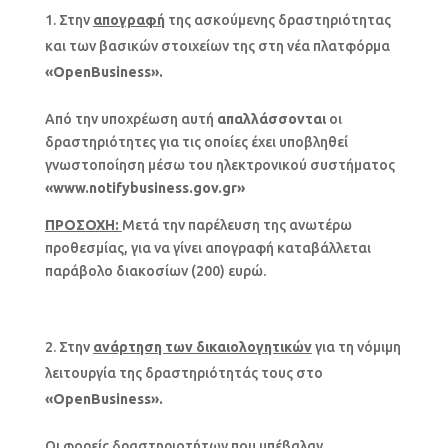
Στην
απογραφή
της ασκούμενης δραστηριότητας
και των βασικών στοιχείων της στη νέα πλατφόρμα
«OpenBusiness».
Από την υποχρέωση αυτή
απαλλάσσονται
οι
δραστηριότητες για τις οποίες έχει υποβληθεί
γνωστοποίηση μέσω του ηλεκτρονικού συστήματος
«www.notifybusiness.gov.gr»
ΠΡΟΣΟΧΗ:
Μετά την παρέλευση της ανωτέρω
προθεσμίας, για να γίνει απογραφή καταβάλλεται
παράβολο διακοσίων (200) ευρώ.
Στην
ανάρτηση των δικαιολογητικών
για τη νόμιμη
λειτουργία της δραστηριότητάς τους στο
«OpenBusiness».
Οι φορείς δραστηριοτήτων που υπέβαλαν