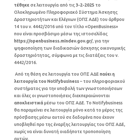
τέθηκε
σε λειτουργία από τις
3-2-2025
το
Ολοκληρωμένο Πληροφοριακό Σύστημα Άσκησης
Δραστηριοτήτων και Ελέγχων (ΟΠΣ ΑΔΕ) του άρθρου
14 του ν. 4442/2016 υπό τον τίτλο «OpenBusiness»
που είναι προσβάσιμο μέσω της ιστοσελίδας
https://openbusiness.mindev.gov.gr/
, για την
ψηφιοποίηση των διαδικασιών άσκησης οικονομικής
δραστηριότητας, σύμφωνα με τις διατάξεις του ν.
4442/2016.
Από τη θέση σε λειτουργία του ΟΠΣ ΑΔΕ
παύει η
λειτουργία του Notifybusiness
– του πληροφοριακού
συστήματος για την υποβολή των γνωστοποιήσεων
και όλες οι γνωστοποιήσεις διεκπεραιώνονται
αποκλειστικά
μέσω του ΟΠΣ ΑΔΕ. Το Notifybusiness
θα παραμείνει σε λειτουργία μόνο κατά το μέρος της
πρόσβασης μέσω αυτού σε δεδομένα που έχουν
υποβληθεί προ της έναρξης λειτουργίας του ΟΠΣ ΑΔΕ,
χωρίς να είναι δυνατή οιαδήποτε τροποποίηση
αυτών.