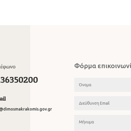
Φόρμα επικοινων
λέφωνο
236350200
il
o@dimosmakrakomis.gov.gr