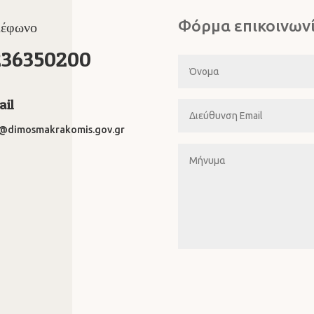
Φόρμα επικοινων
λέφωνο
236350200
il
o@dimosmakrakomis.gov.gr