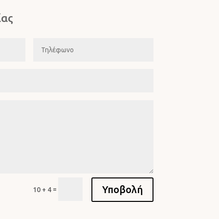
ίας
Υποβολή
=
10 + 4