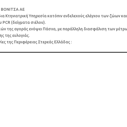
Η ΒΟΝΙΤΣΑ ΑΕ
ια Κτηνιατρική Υπηρεσία κατόπιν ενδελεχούς ελέγχου των ζώων κα
 PCR (δείγματα σιέλου).
ών της αγοράς ενόψει Πάσχα, με παράλληλη διασφάλιση των μέτρ
ς της ευλογιάς.
ίες της Περιφέρειας Στερεάς Ελλάδας :