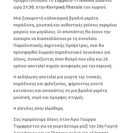
πραγματοποιηθεί το
Σάββατο 11 Ιουλίου
2026
και
ώρα
21:30
, στην
Κεντρική Πλατεία
του χωριού.
Μια ξεχωριστή καλοκαιρινή βραδιά γεμάτη
παράδοση, μουσική και αυθεντικές γεύσεις περιμένει
μικρούς και μεγάλους. Οι επισκέπτες θα έχουν την
ευκαιρία να διασκεδάσουν με τη συνοδεία
Παραδοσιακής Δημοτικής Ορχήστρας, ενώ θα
προσφερθεί δωρεάν παραδοσιακό λουκάνικο για
όλους, συνεχίζοντας έναν θεσμό που εδώ και 26
χρόνια αποτελεί σημείο αναφοράς για την περιοχή.
Η εκδήλωση αποτελεί μια γιορτή της τοπικής
παράδοσης και φιλοξενίας, φέρνοντας κοντά
κατοίκους και επισκέπτες σε μια βραδιά γεμάτη
μουσική, χορό και όμορφες στιγμές.
Η είσοδος είναι ελεύθερη.
Σας περιμένουμε όλους στον Άγιο Γεώργιο
Τυμφρηστού για να γιορτάσουμε μαζί την 26η Γιορτή
Λουκάνικου και να ζήσουμε ακόμη μία αξέχαστη