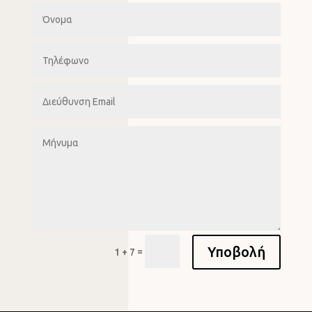
Υποβολή
=
1 + 7