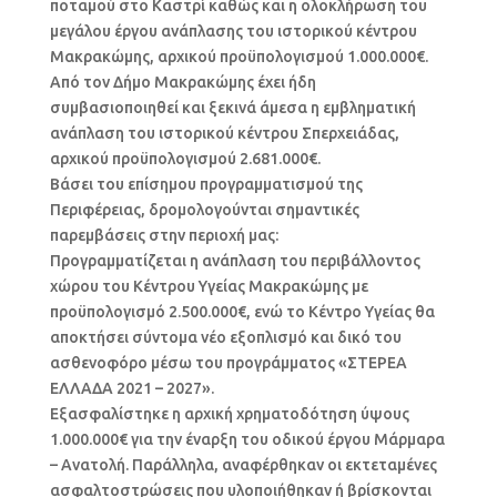
ποταμού στο Καστρί καθώς και η ολοκλήρωση του
μεγάλου έργου ανάπλασης του ιστορικού κέντρου
Μακρακώμης, αρχικού προϋπολογισμού 1.000.000€.
Από τον Δήμο Μακρακώμης έχει ήδη
συμβασιοποιηθεί και ξεκινά άμεσα η εμβληματική
ανάπλαση του ιστορικού κέντρου Σπερχειάδας,
αρχικού προϋπολογισμού 2.681.000€.
Βάσει του επίσημου προγραμματισμού της
Περιφέρειας, δρομολογούνται σημαντικές
παρεμβάσεις στην περιοχή μας:
Προγραμματίζεται η ανάπλαση του περιβάλλοντος
χώρου του Κέντρου Υγείας Μακρακώμης με
προϋπολογισμό 2.500.000€, ενώ το Κέντρο Υγείας θα
αποκτήσει σύντομα νέο εξοπλισμό και δικό του
ασθενοφόρο μέσω του προγράμματος «ΣΤΕΡΕΑ
ΕΛΛΑΔΑ 2021 – 2027».
Εξασφαλίστηκε η αρχική χρηματοδότηση ύψους
1.000.000€ για την έναρξη του οδικού έργου Μάρμαρα
– Ανατολή. Παράλληλα, αναφέρθηκαν οι εκτεταμένες
ασφαλτοστρώσεις που υλοποιήθηκαν ή βρίσκονται