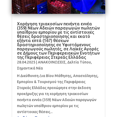
Χορήγηση τριακοσίων πενήντα εννέα
(359) Νέων Αδειών παραγωγών πωλητών
υπαίθριου εμπορίου με τις αντίστοιχες
θέσεις δραστηριοποίησης και εκατό
εξήντα επτά (167) θέσεων
δραστηριοποίησης σε Υφιστάμενους
παραγωγούς πωλητές, σε Λαϊκές Αγορές
σε Δήμους των Περιφερειακών Ενοτήτων
της Περιφέρειας Στερεάς Ελλάδας
28.04.2025
|
ΑΝΑΚΟΙΝΩΣΕΙΣ
,
Δελτία Τύπου
,
Σημαντικά Νέα
Η Διεύθυνση ∆ια Βίου Μάθησης, Απασχόλησης,
Εμπορίου & Τουρισμού της Περιφέρειας
Στερεάς Ελλάδας προχώρησε στην έκδοση
προκήρυξης για τη χορήγηση τριακοσίων
πενήντα εννέα (359) Νέων Αδειών παραγωγών
πωλητών υπαίθριου εμπορίου με τις
αντίστοιχες θέσεις...