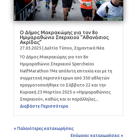
Ο Δήμος Μακρακώμης για τον 8ο
Ημιμαραθώνιο Σπερχειού “Αθανάσιος
Ακρίδας”
27.03.2025
|
Δελτία Τύπου
,
Σημαντικά Νέα
?Ο Δήμος Μακρακώμης για τον 8ο
Ημιμαραθώνιο Σπερχειού Spercheios
HalfMarathon ?Με απόλυτη επιτυχία και με τη
συμμετοχή περισσότερων από 350 αθλητών
πραγματοποιήθηκε το Σάββατο 22 και την
Κυριακή 23 Μαρτίου 2025 ο «Ημιμαραθώνιος
Σπερχειού», καθώς και οι παράλληλες...
Διαβάστε Περισσότερα
« Παλαιότερες καταχωρήσεις
Επόμενες καταχωρήσεις »