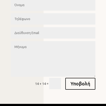
Υποβολή
=
14 + 14